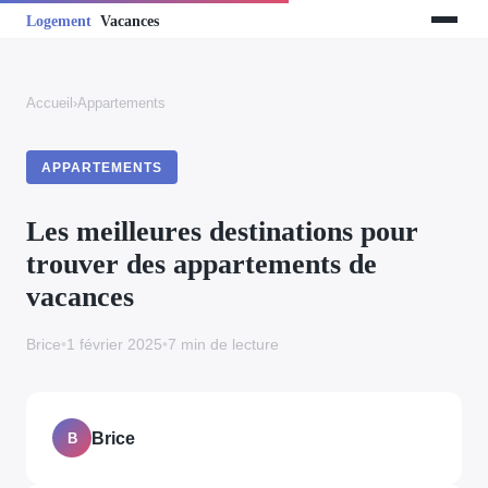
Accueil
›
Appartements
APPARTEMENTS
Les meilleures destinations pour
trouver des appartements de
vacances
Brice
•
1 février 2025
•
7 min de lecture
Brice
B