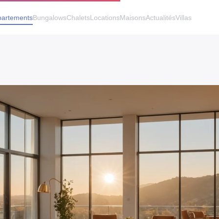
artements
Bungalows
Chalets
Locations
Maisons
Actualités
Villas