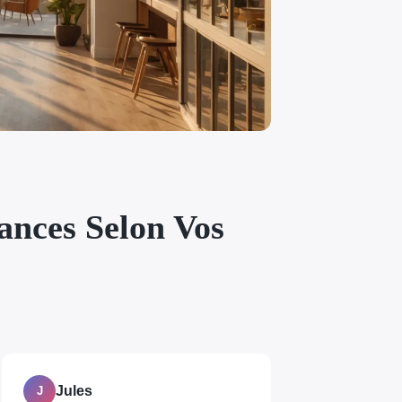
nces Selon Vos
Jules
J