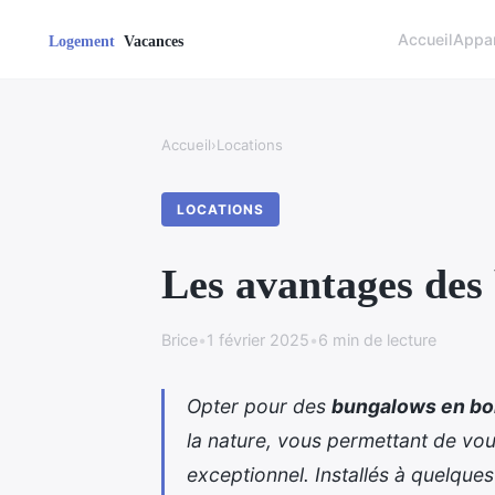
Accueil
Appa
Accueil
›
Locations
LOCATIONS
Les avantages des
Brice
•
1 février 2025
•
6 min de lecture
Opter pour des
bungalows en bo
la nature, vous permettant de vo
exceptionnel. Installés à quelque