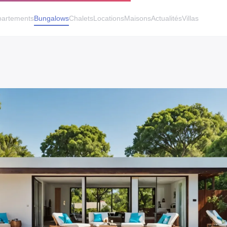
artements
Bungalows
Chalets
Locations
Maisons
Actualités
Villas