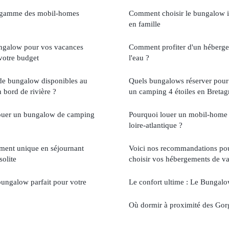
a gamme des mobil-homes
Comment choisir le bungalow i
en famille
ungalow pour vos vacances
Comment profiter d'un héberge
 votre budget
l'eau ?
 de bungalow disponibles au
Quels bungalows réserver pour
bord de rivière ?
un camping 4 étoiles en Bretag
 louer un bungalow de camping
Pourquoi louer un mobil-home
loire-atlantique ?
ment unique en séjournant
Voici nos recommandations pou
olite
choisir vos hébergements de va
ungalow parfait pour votre
Le confort ultime : Le Bungalo
Où dormir à proximité des Gor