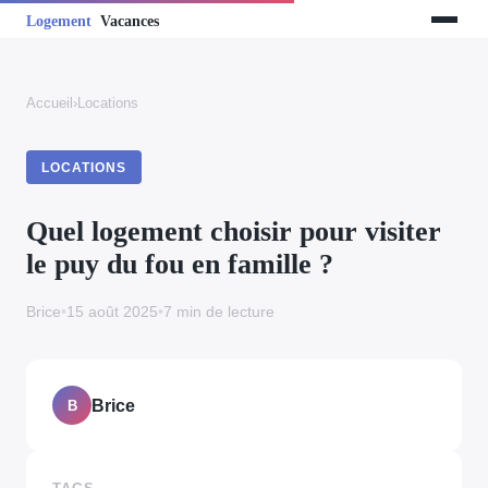
Accueil
›
Locations
LOCATIONS
Quel logement choisir pour visiter
le puy du fou en famille ?
Brice
•
15 août 2025
•
7 min de lecture
Brice
B