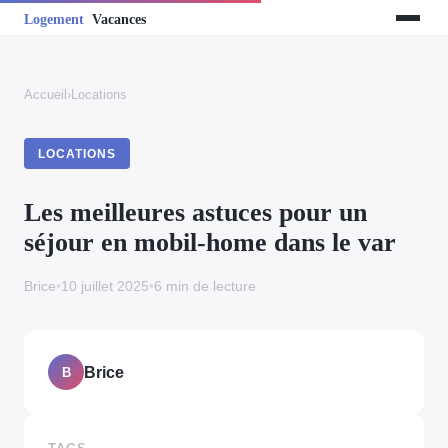
Accueil
›
Locations
LOCATIONS
Les meilleures astuces pour un
séjour en mobil-home dans le var
Brice
•
10 juillet 2025
•
6 min de lecture
Brice
B