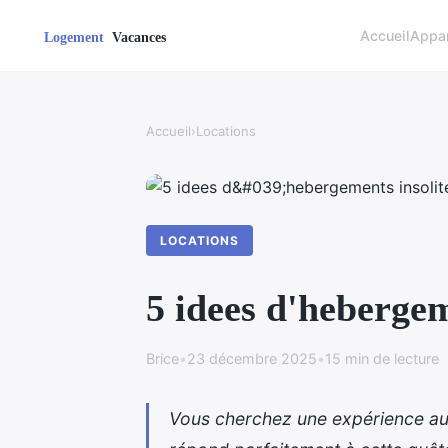
Accueil
Appa
Accueil
›
Locations
LOCATIONS
5 idees d'hebergem
Brice
•
23 décembre 2025
•
15 min de lecture
Vous cherchez une expérience aut