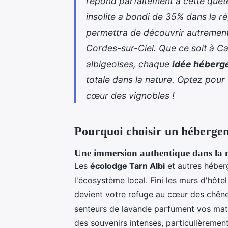
répond parfaitement à cette quête 
insolite a bondi de 35% dans la r
permettra de découvrir autrement c
Cordes-sur-Ciel. Que ce soit à C
albigeoises, chaque
idée héberge
totale dans la nature. Optez pou
cœur des vignobles !
Pourquoi choisir un hébergem
Une immersion
authentique dans la 
Les
écolodge Tarn Albi
et autres héber
l'écosystème local. Fini les murs d'hôt
devient votre refuge au cœur des chênes
senteurs de lavande parfument vos matin
des souvenirs intenses, particulièremen