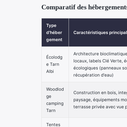
Comparatif des hébergements 
Type
d'héber
Caractéristiques principa
gement
Architecture bioclimatiqu
Écolodg
locaux, labels Clé Verte,
e Tarn
écologiques (panneaux sol
Albi
récupération d'eau)
Woodlod
Construction en bois, inte
ge
paysage, équipements mo
camping
terrasse privée avec vue
Tarn
Tentes