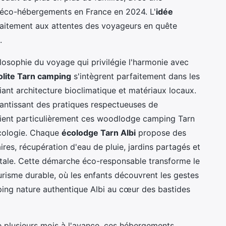
'éco-hébergements en France en 2024. L'
idée
aitement aux attentes des voyageurs en quête
.
losophie du voyage qui privilégie l'harmonie avec
lite Tarn camping
s'intègrent parfaitement dans les
ant architecture bioclimatique et matériaux locaux.
rantissant des pratiques respectueuses de
écient particulièrement ces woodlodge camping Tarn
cologie. Chaque
écolodge Tarn Albi
propose des
res, récupération d'eau de pluie, jardins partagés et
entale. Cette démarche éco-responsable transforme le
urisme durable, où les enfants découvrent les gestes
ping nature authentique Albi au cœur des bastides
 plusieurs mois à l'avance, ces hébergements