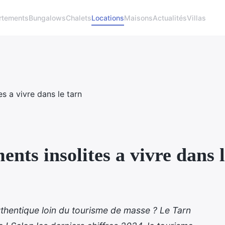
rtements
Bungalows
Chalets
Locations
Maisons
Actualités
Villas
ents insolites a vivre dans 
hentique loin du tourisme de masse ? Le Tarn