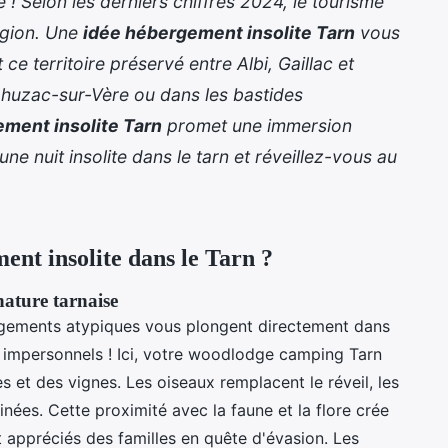
! Selon les derniers chiffres 2024, le tourisme
égion. Une
idée hébergement insolite Tarn
vous
e territoire préservé entre Albi, Gaillac et
ahuzac-sur-Vère ou dans les bastides
ment insolite Tarn
promet une immersion
r une
nuit insolite dans le tarn
et réveillez-vous au
ent insolite dans le Tarn ?
nature tarnaise
gements atypiques vous plongent directement dans
el impersonnels ! Ici, votre woodlodge camping Tarn
 et des vignes. Les oiseaux remplacent le réveil, les
ées. Cette proximité avec la faune et la flore crée
t appréciés des familles en quête d'évasion. Les