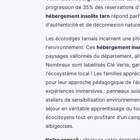
progression de 35% des réservations d
hébergement insolite tarn
répond parf
d'authenticité et de déconnexion nature
Les écolodges tarnais incarnent une phi
l'environnement. Ces
hébergement inso
paysages vallonnés du département, alli
Nombreux sont labellisés Clé Verte, ga
l'écosystème local ! Les familles appr
pour leur approche pédagogique de l'é
expériences immersives : panneaux solai
ateliers de sensibilisation environnem
séjour en véritable apprentissage du to
écocitoyens tout en profitant d'un cam
albigeoises.
Notre conseil :
réservez votre écolodge